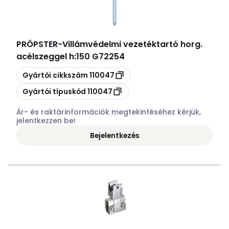
PRÖPSTER
-
Villámvédelmi vezetéktartó horg.
acélszeggel h:150 G72254
Másolás
Gyártói cikkszám
110047
Másolás
Gyártói típuskód
110047
Ár- és raktárinformációk megtekintéséhez kérjük,
jelentkezzen be!
Bejelentkezés