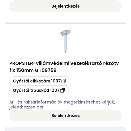
Bejelentkezés
PRÖPSTER
-
Villámvédelmi vezetéktartó rézötv
fix 150mm GT09759
Másolás
Gyártói cikkszám
1037
Másolás
Gyártói típuskód
1037
Ár- és raktárinformációk megtekintéséhez kérjük,
jelentkezzen be!
Bejelentkezés