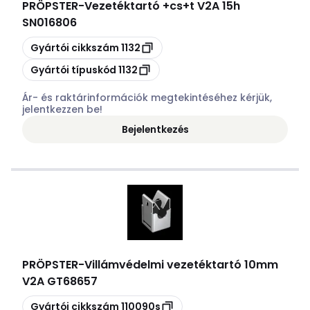
PRÖPSTER
-
Vezetéktartó +cs+t V2A 15h
SN016806
Másolás
Gyártói cikkszám
1132
Másolás
Gyártói típuskód
1132
Ár- és raktárinformációk megtekintéséhez kérjük,
jelentkezzen be!
Bejelentkezés
PRÖPSTER
-
Villámvédelmi vezetéktartó 10mm
V2A GT68657
Másolás
Gyártói cikkszám
110090s