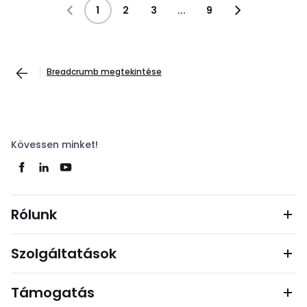
1
2
3
...
9
Breadcrumb megtekintése
Kövessen minket!
Rólunk
Szolgáltatások
Támogatás