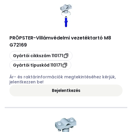
PRÖPSTER
-
Villámvédelmi vezetéktartó M8
G72169
Másolás
Gyártói cikkszám
110171
Másolás
Gyártói típuskód
110171
Ár- és raktárinformációk megtekintéséhez kérjük,
jelentkezzen be!
Bejelentkezés