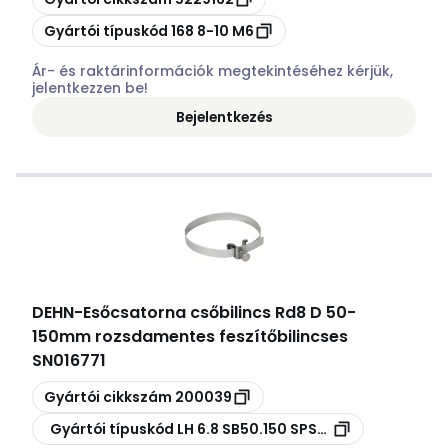
Másolás
Gyártói típuskód
168 8-10 M6
Ár- és raktárinformációk megtekintéséhez kérjük,
jelentkezzen be!
Bejelentkezés
DEHN
-
Esőcsatorna csőbilincs Rd8 D 50-
150mm rozsdamentes feszítőbilincses
SN016771
Másolás
Gyártói cikkszám
200039
Másolás
Gyártói típuskód
LH 6.8 SB50.150 SPSM8 V2A