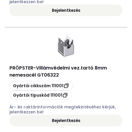
jelentkezzen be!
Bejelentkezés
PRÖPSTER
-
Villámvédelmi vez.tartó 8mm
nemesacél GT06322
Másolás
Gyártói cikkszám
111001
Másolás
Gyártói típuskód
111001
Ár- és raktárinformációk megtekintéséhez kérjük,
jelentkezzen be!
Bejelentkezés