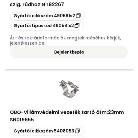
szig. rúdhoz GT82267
Másolás
Gyártói cikkszám
490581s2
Másolás
Gyártói típuskód
490581s2
Ár- és raktárinformációk megtekintéséhez kérjük,
jelentkezzen be!
Bejelentkezés
OBO
-
Villámvédelmi vezeték tartó átm:23mm
SN019655
Másolás
Gyártói cikkszám
5408056