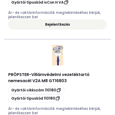
Másolás
Gyártói típuskód
isCon H VA
Ár- és raktárinformációk megtekintéséhez kérjük,
jelentkezzen be!
Bejelentkezés
PRÖPSTER
-
Villámvédelmi vezetéktartó
nemesacél V2A M8 GT16803
Másolás
Gyártói cikkszám
110180
Másolás
Gyártói típuskód
110180
Ár- és raktárinformációk megtekintéséhez kérjük,
jelentkezzen be!