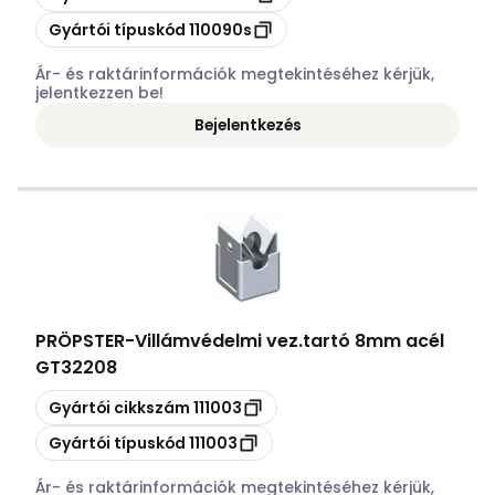
Másolás
Gyártói típuskód
110090s
Ár- és raktárinformációk megtekintéséhez kérjük,
jelentkezzen be!
Bejelentkezés
PRÖPSTER
-
Villámvédelmi vez.tartó 8mm acél
GT32208
Másolás
Gyártói cikkszám
111003
Másolás
Gyártói típuskód
111003
Ár- és raktárinformációk megtekintéséhez kérjük,