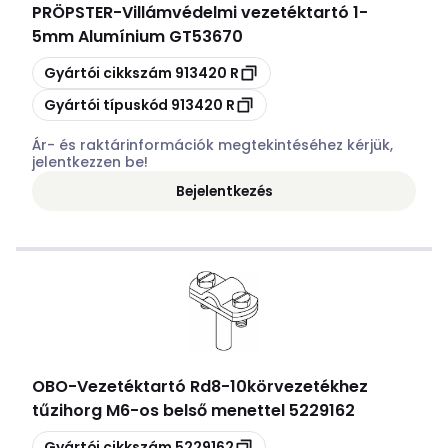
PRÖPSTER
-
Villámvédelmi vezetéktartó 1-
5mm Alumínium GT53670
Másolás
Gyártói cikkszám
913420 R
Másolás
Gyártói típuskód
913420 R
Ár- és raktárinformációk megtekintéséhez kérjük,
jelentkezzen be!
Bejelentkezés
OBO
-
Vezetéktartó Rd8-10körvezetékhez
tűzihorg M6-os belső menettel 5229162
Másolás
Gyártói cikkszám
5229162