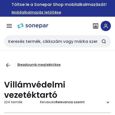
Ugrás a
Ugrás a
Töltse le a Sonepar Shop mobilalkalmazását!
navigációhoz
tartalomra
Mobilalkalmazás letöltése
Keresési bemenet
Breadcrumb megtekintése
Villámvédelmi
vezetéktartó
224 termék
Rendezés