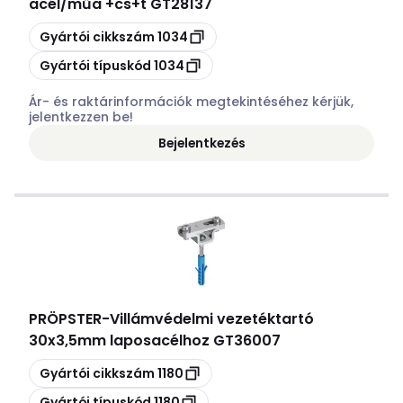
acél/műa +cs+t GT28137
Másolás
Gyártói cikkszám
1034
Másolás
Gyártói típuskód
1034
Ár- és raktárinformációk megtekintéséhez kérjük,
jelentkezzen be!
Bejelentkezés
PRÖPSTER
-
Villámvédelmi vezetéktartó
30x3,5mm laposacélhoz GT36007
Másolás
Gyártói cikkszám
1180
Másolás
Gyártói típuskód
1180