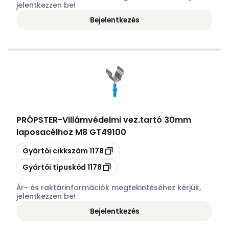
jelentkezzen be!
Bejelentkezés
PRÖPSTER
-
Villámvédelmi vez.tartó 30mm
laposacélhoz M8 GT49100
Másolás
Gyártói cikkszám
1178
Másolás
Gyártói típuskód
1178
Ár- és raktárinformációk megtekintéséhez kérjük,
jelentkezzen be!
Bejelentkezés