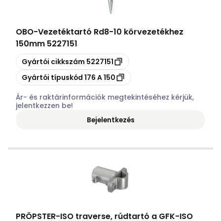
OBO
-
Vezetéktartó Rd8-10 körvezetékhez
150mm 5227151
Másolás
Gyártói cikkszám
5227151
Másolás
Gyártói típuskód
176 A 150
Ár- és raktárinformációk megtekintéséhez kérjük,
jelentkezzen be!
Bejelentkezés
PRÖPSTER
-
ISO traverse, rúdtartó a GFK-ISO