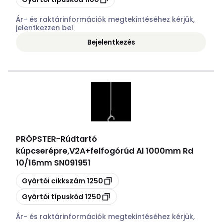
Ár- és raktárinformációk megtekintéséhez kérjük,
jelentkezzen be!
Bejelentkezés
PRÖPSTER
-
Rúdtartó
kúpcserépre,V2A+felfogórúd Al 1000mm Rd
10/16mm SN091951
Másolás
Gyártói cikkszám
1250
Másolás
Gyártói típuskód
1250
Ár- és raktárinformációk megtekintéséhez kérjük,