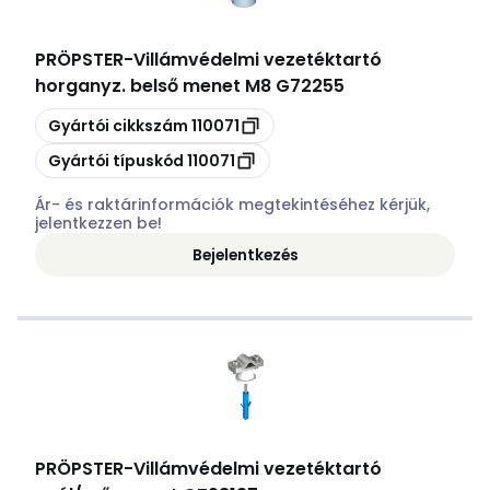
PRÖPSTER
-
Villámvédelmi vezetéktartó
horganyz. belső menet M8 G72255
Másolás
Gyártói cikkszám
110071
Másolás
Gyártói típuskód
110071
Ár- és raktárinformációk megtekintéséhez kérjük,
jelentkezzen be!
Bejelentkezés
PRÖPSTER
-
Villámvédelmi vezetéktartó