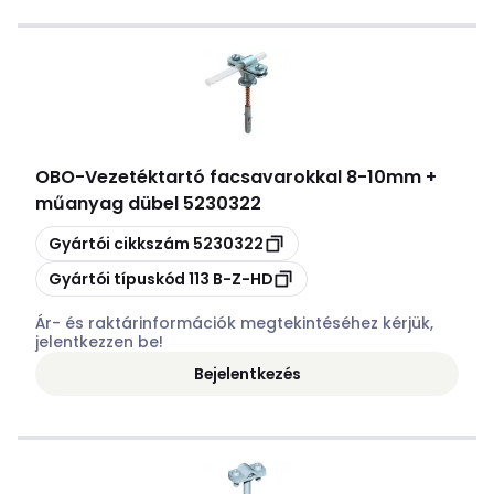
OBO
-
Vezetéktartó facsavarokkal 8-10mm +
műanyag dübel 5230322
Másolás
Gyártói cikkszám
5230322
Másolás
Gyártói típuskód
113 B-Z-HD
Ár- és raktárinformációk megtekintéséhez kérjük,
jelentkezzen be!
Bejelentkezés