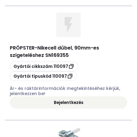
PRÖPSTER
-
Nikecell dűbel, 90mm-es
szigeteléshez SN169355
Másolás
Gyártói cikkszám
110097
Másolás
Gyártói típuskód
110097
Ár- és raktárinformációk megtekintéséhez kérjük,
jelentkezzen be!
Bejelentkezés