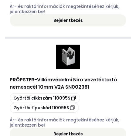
Ár- és raktárinformációk megtekintéséhez kérjük,
jelentkezzen be!
Bejelentkezés
PRÖPSTER
-
Villámvédelmi Niro vezetéktartó
nemesacél 10mm V2A SN002381
Másolás
Gyártói cikkszám
110095S
Másolás
Gyártói típuskód
110095S
Ár- és raktárinformációk megtekintéséhez kérjük,
jelentkezzen be!
Bejelentkezés