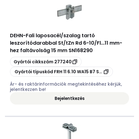
DEHN
-
Fali laposacél/szalag tartó
leszorítódarabbal St/tZn Rd 6-10/Fl...11 mm-
hez faltávolság 15 mm SN168290
Másolás
Gyártói cikkszám
277240
Másolás
Gyártói típuskód
FRH 11 6.10 WA15 B7 STTZN
Ár- és raktárinformációk megtekintéséhez kérjük,
jelentkezzen be!
Bejelentkezés