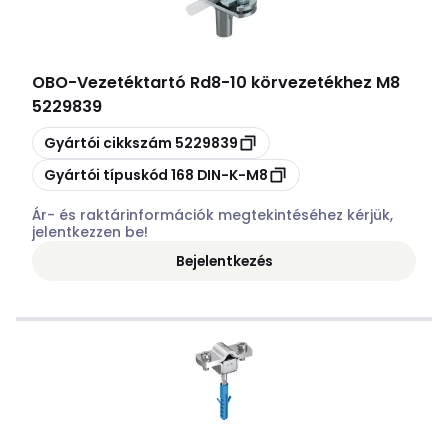
OBO
-
Vezetéktartó Rd8-10 körvezetékhez M8
5229839
Másolás
Gyártói cikkszám
5229839
Másolás
Gyártói típuskód
168 DIN-K-M8
Ár- és raktárinformációk megtekintéséhez kérjük,
jelentkezzen be!
Bejelentkezés