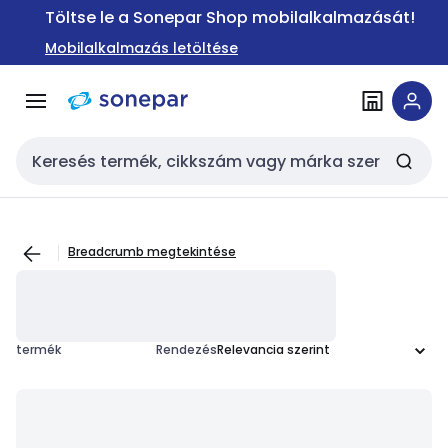
Ugrás a
Ugrás a
Töltse le a Sonepar Shop mobilalkalmazását!
navigációhoz
tartalomra
Mobilalkalmazás letöltése
Keresési bemenet
Breadcrumb megtekintése
termék
Rendezés