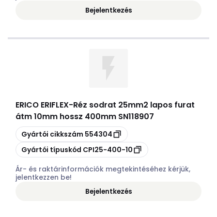
Bejelentkezés
ERICO ERIFLEX
-
Réz sodrat 25mm2 lapos furat
átm 10mm hossz 400mm SN118907
Másolás
Gyártói cikkszám
554304
Másolás
Gyártói típuskód
CPI25-400-10
Ár- és raktárinformációk megtekintéséhez kérjük,
jelentkezzen be!
Bejelentkezés