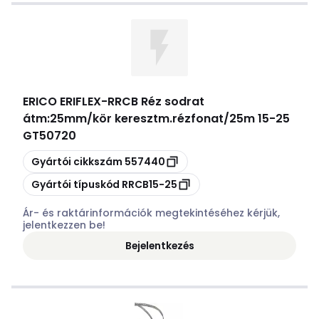
ERICO ERIFLEX
-
RRCB Réz sodrat
átm:25mm/kör keresztm.rézfonat/25m 15-25
GT50720
Másolás
Gyártói cikkszám
557440
Másolás
Gyártói típuskód
RRCB15-25
Ár- és raktárinformációk megtekintéséhez kérjük,
jelentkezzen be!
Bejelentkezés