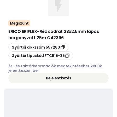
Megszűnt
ERICO ERIFLEX
-
Réz sodrat 23x2,5mm lapos
horganyzott 25m G42396
Másolás
Gyártói cikkszám
557280
Másolás
Gyártói típuskód
FTCB15-35
Ár- és raktárinformációk megtekintéséhez kérjük,
jelentkezzen be!
Bejelentkezés