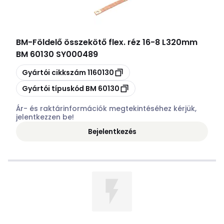
BM
-
Földelő összekötő flex. réz 16-8 L320mm
BM 60130 SY000489
Másolás
Gyártói cikkszám
1160130
Másolás
Gyártói típuskód
BM 60130
Ár- és raktárinformációk megtekintéséhez kérjük,
jelentkezzen be!
Bejelentkezés