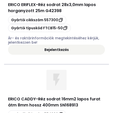
ERICO ERIFLEX
-
Réz sodrat 28x3,0mm lapos
horganyzott 25m G42398
Másolás
Gyártói cikkszám
557300
Másolás
Gyártói típuskód
FTCB15-50
Ár- és raktárinformációk megtekintéséhez kérjük,
jelentkezzen be!
Bejelentkezés
ERICO CADDY
-
Réz sodrat 16mm2 lapos furat
átm 8mm hossz 400mm SN168913
Másolás