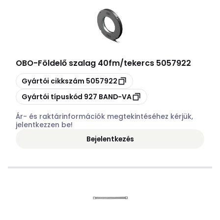
OBO
-
Földelő szalag 40fm/tekercs 5057922
Másolás
Gyártói cikkszám
5057922
Másolás
Gyártói típuskód
927 BAND-VA
Ár- és raktárinformációk megtekintéséhez kérjük,
jelentkezzen be!
Bejelentkezés