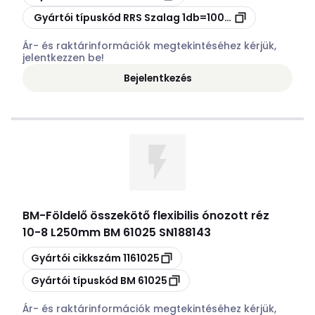
Másolás
Gyártói típuskód
RRS Szalag 1db=100m Niro
Ár- és raktárinformációk megtekintéséhez kérjük,
jelentkezzen be!
Bejelentkezés
BM
-
Földelő összekötő flexibilis ónozott réz
10-8 L250mm BM 61025 SN188143
Másolás
Gyártói cikkszám
1161025
Másolás
Gyártói típuskód
BM 61025
Ár- és raktárinformációk megtekintéséhez kérjük,