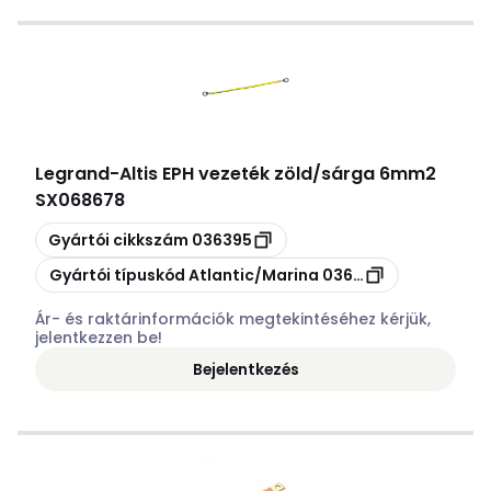
Legrand
-
Altis EPH vezeték zöld/sárga 6mm2
SX068678
Másolás
Gyártói cikkszám
036395
Másolás
Gyártói típuskód
Atlantic/Marina 036395
Ár- és raktárinformációk megtekintéséhez kérjük,
jelentkezzen be!
Bejelentkezés