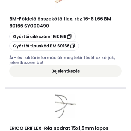
BM
-
Földelő összekötő flex. réz 16-8 L66 BM
60166 SY000490
Másolás
Gyártói cikkszám
1160166
Másolás
Gyártói típuskód
BM 60166
Ár- és raktárinformációk megtekintéséhez kérjük,
jelentkezzen be!
Bejelentkezés
ERICO ERIFLEX
-
Réz sodrat 15x1,5mm lapos