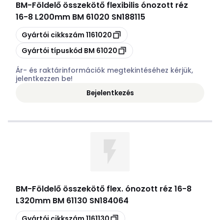
BM
-
Földelő összekötő flexibilis ónozott réz
16-8 L200mm BM 61020 SN188115
Másolás
Gyártói cikkszám
1161020
Másolás
Gyártói típuskód
BM 61020
Ár- és raktárinformációk megtekintéséhez kérjük,
jelentkezzen be!
Bejelentkezés
BM
-
Földelő összekötő flex. ónozott réz 16-8
L320mm BM 61130 SN184064
Másolás
Gyártói cikkszám
1161130