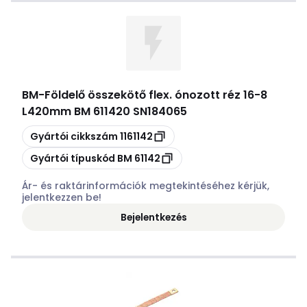
BM
-
Földelő összekötő flex. ónozott réz 16-8
L420mm BM 611420 SN184065
Másolás
Gyártói cikkszám
1161142
Másolás
Gyártói típuskód
BM 61142
Ár- és raktárinformációk megtekintéséhez kérjük,
jelentkezzen be!
Bejelentkezés