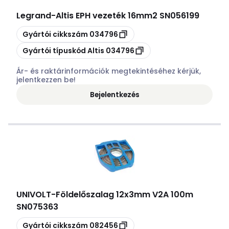
Legrand
-
Altis EPH vezeték 16mm2 SN056199
Másolás
Gyártói cikkszám
034796
Másolás
Gyártói típuskód
Altis 034796
Ár- és raktárinformációk megtekintéséhez kérjük,
jelentkezzen be!
Bejelentkezés
UNIVOLT
-
Földelőszalag 12x3mm V2A 100m
SN075363
Másolás
Gyártói cikkszám
082456