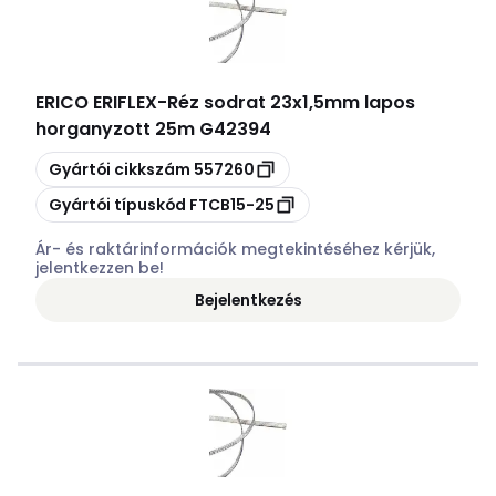
ERICO ERIFLEX
-
Réz sodrat 23x1,5mm lapos
horganyzott 25m G42394
Másolás
Gyártói cikkszám
557260
Másolás
Gyártói típuskód
FTCB15-25
Ár- és raktárinformációk megtekintéséhez kérjük,
jelentkezzen be!
Bejelentkezés