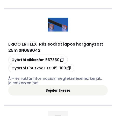
ERICO ERIFLEX
-
Réz sodrat lapos horganyzott
25m SN089042
Másolás
Gyártói cikkszám
557350
Másolás
Gyártói típuskód
FTCB15-100
Ár- és raktárinformációk megtekintéséhez kérjük,
jelentkezzen be!
Bejelentkezés