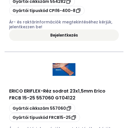
Gyártói cikkszám
554282
Másolás
Gyártói típuskód
CPI16-400-8
Ár- és raktárinformációk megtekintéséhez kérjük,
jelentkezzen be!
Bejelentkezés
ERICO ERIFLEX
-
Réz sodrat 23x1,5mm Erico
FRCB 15-25 557060 GT04122
Másolás
Gyártói cikkszám
557060
Másolás
Gyártói típuskód
FRCB15-25