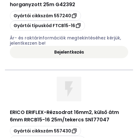
horganyzott 25m G42392
Másolás
Gyártói cikkszám
557240
Másolás
Gyártói típuskód
FTCB15-16
Ár- és raktárinformációk megtekintéséhez kérjük,
jelentkezzen be!
Bejelentkezés
ERICO ERIFLEX
-
Rézsodrat 16mm2, külső átm
6mm RRCB15-16 25m/tekercs SN177047
Másolás
Gyártói cikkszám
557430