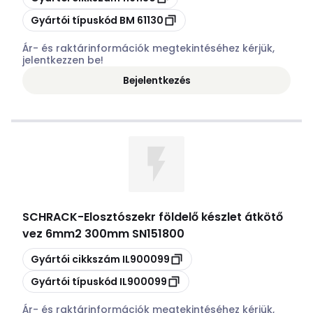
Másolás
Gyártói típuskód
BM 61130
Ár- és raktárinformációk megtekintéséhez kérjük,
jelentkezzen be!
Bejelentkezés
SCHRACK
-
Elosztószekr földelő készlet átkötő
vez 6mm2 300mm SN151800
Másolás
Gyártói cikkszám
IL900099
Másolás
Gyártói típuskód
IL900099
Ár- és raktárinformációk megtekintéséhez kérjük,