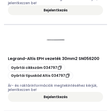
jelentkezzen be!
Bejelentkezés
Legrand
-
Altis EPH vezeték 30mm2 SN056200
Másolás
Gyártói cikkszám
034797
Másolás
Gyártói típuskód
Altis 034797
Ár- és raktárinformációk megtekintéséhez kérjük,
jelentkezzen be!
Bejelentkezés