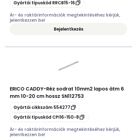
Másolás
Gyártói típuskód
RRCB15-16
Ár- és raktárinformációk megtekintéséhez kérjük,
jelentkezzen be!
Bejelentkezés
ERICO CADDY
-
Réz sodrat 10mm2 lapos átm 6
mm 10-20 cm hossz SN112753
Másolás
Gyártói cikkszám
554277
Másolás
Gyártói típuskód
CPI16-150-8
Ár- és raktárinformációk megtekintéséhez kérjük,
jelentkezzen be!