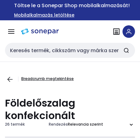
Ugrás a
Ugrás a
Töltse le a Sonepar Shop mobilalkalmazását!
navigációhoz
tartalomra
Mobilalkalmazás letöltése
Keresési bemenet
Breadcrumb megtekintése
Földelőszalag
konfekcionált
26 termék
Rendezés