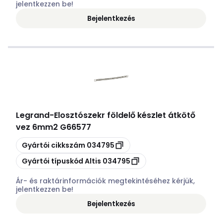
jelentkezzen be!
Bejelentkezés
Legrand
-
Elosztószekr földelő készlet átkötő
vez 6mm2 G66577
Másolás
Gyártói cikkszám
034795
Másolás
Gyártói típuskód
Altis 034795
Ár- és raktárinformációk megtekintéséhez kérjük,
jelentkezzen be!
Bejelentkezés