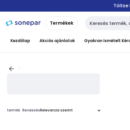
Ugrás a
Ugrás a
Töltse
navigációhoz
tartalomra
Termékek
Keresési bemenet
Kezdőlap
Akciós ajánlatok
Gyakran Ismételt Kér
termék
Rendezés