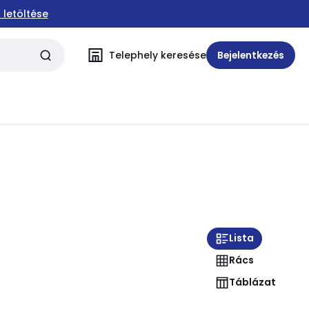
 letöltése
Telephely keresése
Bejelentkezés
Lista
Rács
Táblázat