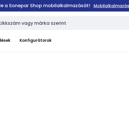
 le a Sonepar Shop mobilalkalmazását!
Mobilalkalmazás
dések
Konfigurátorok