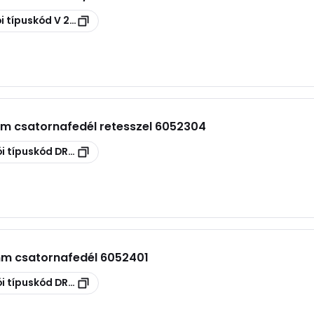
i típuskód
V 200 S
mm csatornafedél retesszel 6052304
i típuskód
DRL 300 FS
mm csatornafedél 6052401
i típuskód
DRL 400 FS