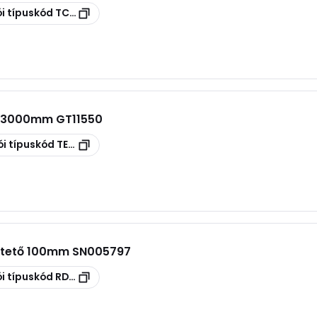
i típuskód
TCCERC 150 GS
0x3000mm GT11550
i típuskód
TERE 150 GS
ó tető 100mm SN005797
i típuskód
RDVS100