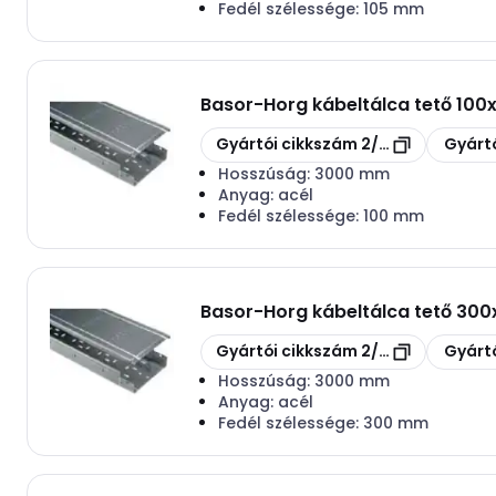
Fedél szélessége:
105 mm
Basor
-
Horg kábeltálca tető 1
Másolás
Másolás
Gyártói cikkszám
2/1312
Gyártó
Hosszúság:
3000 mm
Anyag:
acél
Fedél szélessége:
100 mm
Basor
-
Horg kábeltálca tető 3
Másolás
Másolás
Gyártói cikkszám
2/1316
Gyártó
Hosszúság:
3000 mm
Anyag:
acél
Fedél szélessége:
300 mm