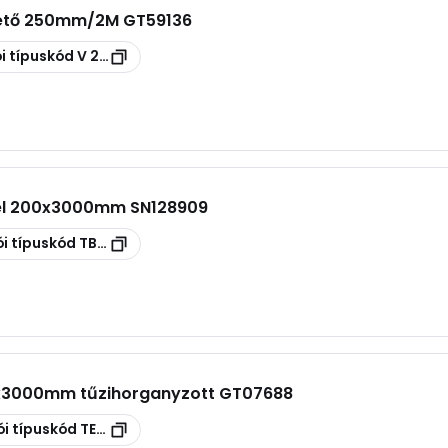
tető 250mm/2M GT59136
i típuskód
V 250 S
él 200x3000mm SN128909
i típuskód
TBPE 200 PVCM1UV 7035
00x3000mm tűzihorganyzott GT07688
i típuskód
TERE 100 GC