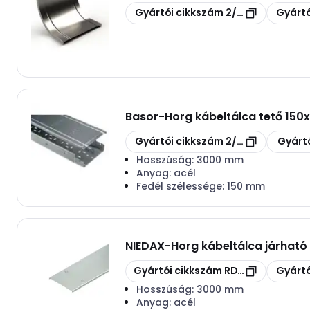
Másolás
Másolás
Gyártói cikkszám
2/1545
Gyártó
Basor
-
Horg kábeltálca tető 15
Másolás
Másolás
Gyártói cikkszám
2/1313
Gyártó
Hosszúság:
3000 mm
Anyag:
acél
Fedél szélessége:
150 mm
NIEDAX
-
Horg kábeltálca járhat
Másolás
Másolás
Gyártói cikkszám
RDVS 100
Gyártó
Hosszúság:
3000 mm
Anyag:
acél