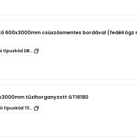
tető 600x3000mm csúszásmentes bordával (fedélrögz n
i típuskód
DBKR 600 FS
0x3000mm tűzihorganyzott GT16180
i típuskód
TERE 200 GC