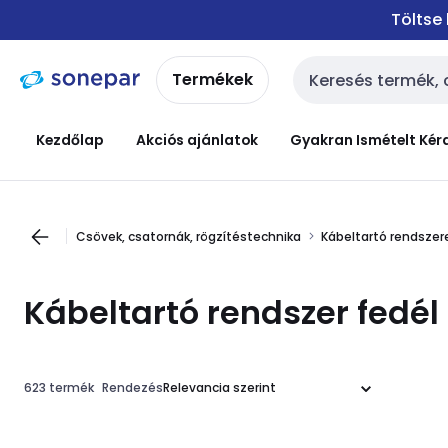
Ugrás a
Ugrás a
Töltse
navigációhoz
tartalomra
Termékek
Keresési bemenet
Kezdőlap
Akciós ajánlatok
Gyakran Ismételt Kér
Csövek, csatornák, rögzítéstechnika
Kábeltartó rendszer
Kábeltartó rendszer fedél
623 termék
Rendezés