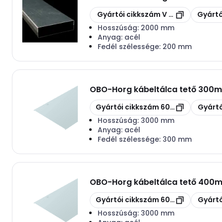
Másolás
Másolás
Gyártói cikkszám
V 200 S
Gyártó
Hosszúság:
2000 mm
Anyag:
acél
Fedél szélessége:
200 mm
OBO
-
Horg kábeltálca tető 300
Másolás
Másolás
Gyártói cikkszám
6052304
Gyártó
Hosszúság:
3000 mm
Anyag:
acél
Fedél szélessége:
300 mm
OBO
-
Horg kábeltálca tető 400
Másolás
Másolás
Gyártói cikkszám
6052401
Gyártó
Hosszúság:
3000 mm