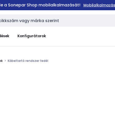
 le a Sonepar Shop mobilalkalmazását!
Mobilalkalmazás
dések
Konfigurátorok
ek
Kábeltartó rendszer fedél