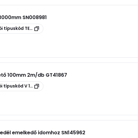
0x3000mm SN008981
i típuskód
TERE 50 GS
tető 100mm 2m/db GT41867
i típuskód
V 100 S
fedél emelkedő idomhoz SN145962