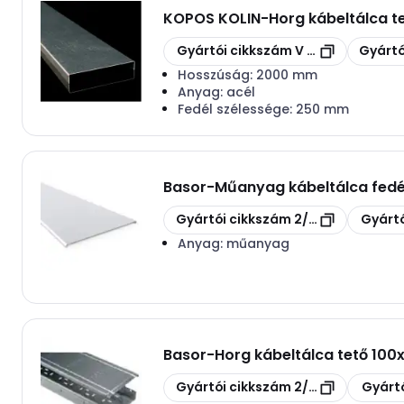
KOPOS KOLIN
-
Horg kábeltálca 
Másolás
Másolás
Gyártói cikkszám
V 250 S
Gyártó
Hosszúság:
2000 mm
Anyag:
acél
Fedél szélessége:
250 mm
Basor
-
Műanyag kábeltálca fed
Másolás
Másolás
Gyártói cikkszám
2/10080
Gyártó
Anyag:
műanyag
Basor
-
Horg kábeltálca tető 1
Másolás
Másolás
Gyártói cikkszám
2/1321
Gyártó