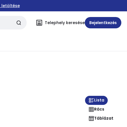
 letöltése
Telephely keresése
Bejelentkezés
Lista
Rács
Táblázat