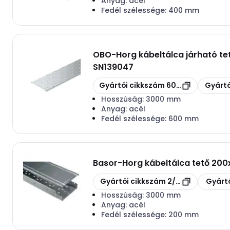
Anyag:
acél
Fedél szélessége:
400 mm
OBO
-
Horg kábeltálca járható 
SN139047
Másolás
Másolás
Gyártói cikkszám
6049129
Gyártó
Hosszúság:
3000 mm
Anyag:
acél
Fedél szélessége:
600 mm
Basor
-
Horg kábeltálca tető 20
Másolás
Másolás
Gyártói cikkszám
2/1323
Gyártó
Hosszúság:
3000 mm
Anyag:
acél
Fedél szélessége:
200 mm