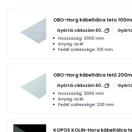
OBO
-
Horg kábeltálca teto 100
Másolás
Másolás
Gyártói cikkszám
6051340
Gyártó
Hosszúság:
3000 mm
Anyag:
acél
Fedél szélessége:
100 mm
OBO
-
Horg kábeltálca tető 200m
Másolás
Másolás
Gyártói cikkszám
6052207
Gyártó
Hosszúság:
3000 mm
Anyag:
acél
Fedél szélessége:
200 mm
KOPOS KOLIN
-
Horg kábeltálca 