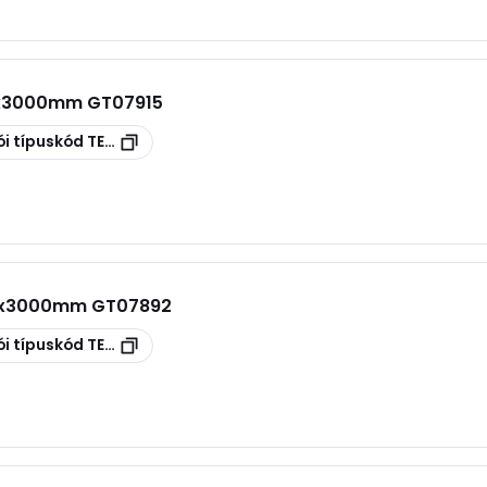
00x3000mm GT07915
i típuskód
TERE 100 GS
00x3000mm GT07892
i típuskód
TERE 300 GS