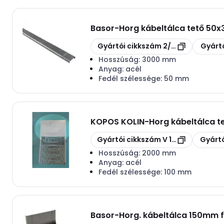
Basor
-
Horg kábeltálca tető 5
Másolás
Másolás
Gyártói cikkszám
2/10282
Gyártó
Hosszúság:
3000 mm
Anyag:
acél
Fedél szélessége:
50 mm
KOPOS KOLIN
-
Horg kábeltálca 
Másolás
Másolás
Gyártói cikkszám
V 100 S
Gyártó
Hosszúság:
2000 mm
Anyag:
acél
Fedél szélessége:
100 mm
Basor
-
Horg. kábeltálca 150mm 