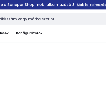
 le a Sonepar Shop mobilalkalmazását!
Mobilalkalmazás
dések
Konfigurátorok