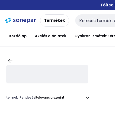
Ugrás a
Ugrás a
Töltse
navigációhoz
tartalomra
Termékek
Keresési bemenet
Kezdőlap
Akciós ajánlatok
Gyakran Ismételt Kér
termék
Rendezés