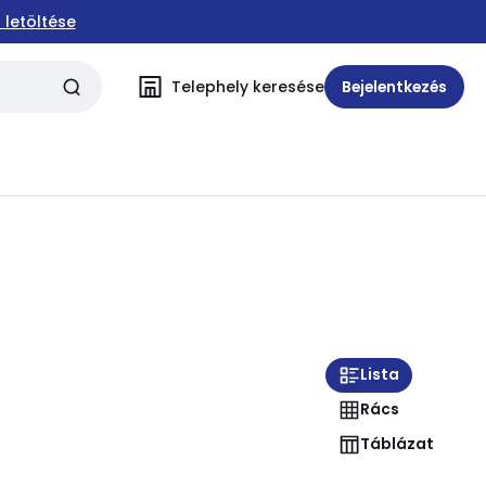
 letöltése
Telephely keresése
Bejelentkezés
Lista
Rács
Táblázat