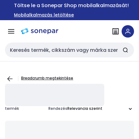
Ugrás a
Ugrás a
Töltse le a Sonepar Shop mobilalkalmazását!
navigációhoz
tartalomra
Mobilalkalmazás letöltése
Keresési bemenet
Breadcrumb megtekintése
termék
Rendezés