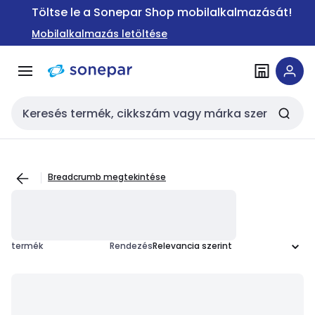
Ugrás a
Ugrás a
Töltse le a Sonepar Shop mobilalkalmazását!
navigációhoz
tartalomra
Mobilalkalmazás letöltése
Keresési bemenet
Breadcrumb megtekintése
termék
Rendezés