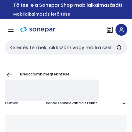
Ugrás a
Ugrás a
Töltse le a Sonepar Shop mobilalkalmazását!
navigációhoz
tartalomra
Mobilalkalmazás letöltése
Keresési bemenet
Breadcrumb megtekintése
termék
Rendezés