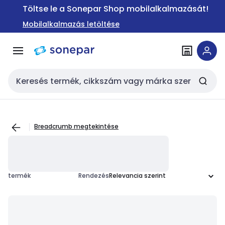
Ugrás a
Ugrás a
Töltse le a Sonepar Shop mobilalkalmazását!
navigációhoz
tartalomra
Mobilalkalmazás letöltése
Keresési bemenet
Breadcrumb megtekintése
termék
Rendezés