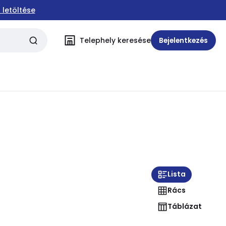
 letöltése
Telephely keresése
Bejelentkezés
Lista
Rács
Táblázat