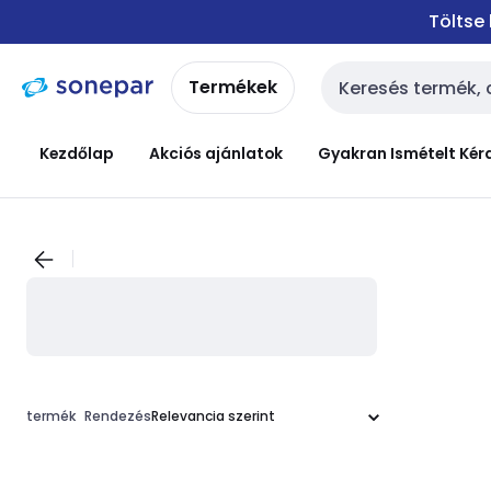
Ugrás a
Ugrás a
Töltse
navigációhoz
tartalomra
Termékek
Keresési bemenet
Kezdőlap
Akciós ajánlatok
Gyakran Ismételt Kér
termék
Rendezés