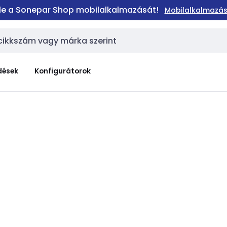
 le a Sonepar Shop mobilalkalmazását!
Mobilalkalmazás
dések
Konfigurátorok