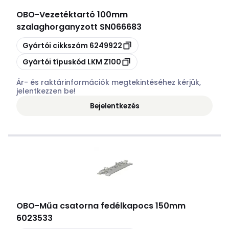
OBO
-
Vezetéktartó 100mm
szalaghorganyzott SN066683
Másolás
Gyártói cikkszám
6249922
Másolás
Gyártói típuskód
LKM Z100
Ár- és raktárinformációk megtekintéséhez kérjük,
jelentkezzen be!
Bejelentkezés
OBO
-
Műa csatorna fedélkapocs 150mm
6023533