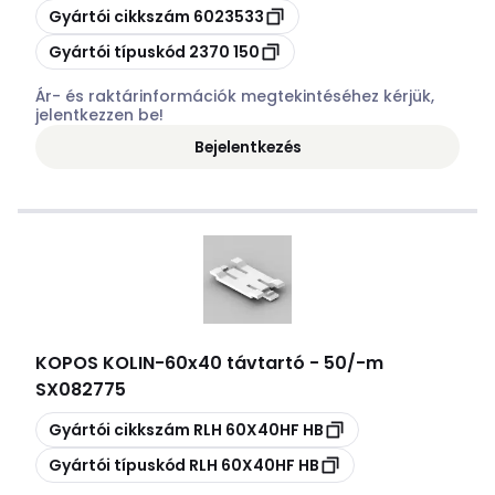
Másolás
Gyártói cikkszám
6023533
Másolás
Gyártói típuskód
2370 150
Ár- és raktárinformációk megtekintéséhez kérjük,
jelentkezzen be!
Bejelentkezés
KOPOS KOLIN
-
60x40 távtartó - 50/-m
SX082775
Másolás
Gyártói cikkszám
RLH 60X40HF HB
Másolás
Gyártói típuskód
RLH 60X40HF HB