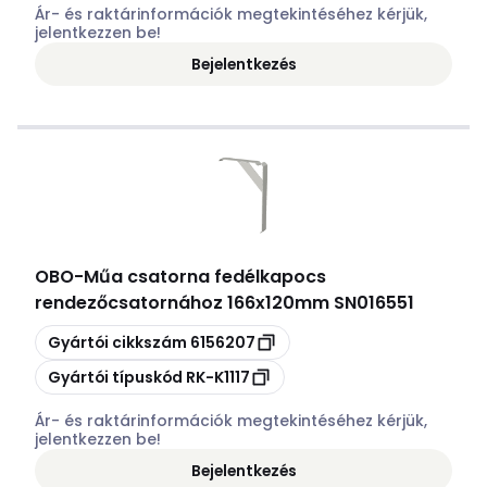
Ár- és raktárinformációk megtekintéséhez kérjük,
jelentkezzen be!
Bejelentkezés
OBO
-
Műa csatorna fedélkapocs
rendezőcsatornához 166x120mm SN016551
Másolás
Gyártói cikkszám
6156207
Másolás
Gyártói típuskód
RK-K1117
Ár- és raktárinformációk megtekintéséhez kérjük,
jelentkezzen be!
Bejelentkezés