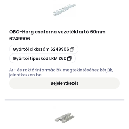
OBO
-
Horg csatorna vezetéktartó 60mm
6249906
Másolás
Gyártói cikkszám
6249906
Másolás
Gyártói típuskód
LKM Z60
Ár- és raktárinformációk megtekintéséhez kérjük,
jelentkezzen be!
Bejelentkezés