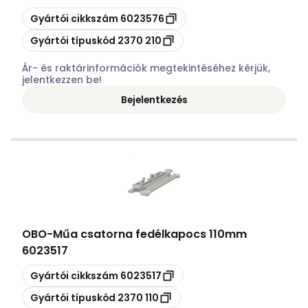
Másolás
Gyártói cikkszám
6023576
Másolás
Gyártói típuskód
2370 210
Ár- és raktárinformációk megtekintéséhez kérjük,
jelentkezzen be!
Bejelentkezés
OBO
-
Műa csatorna fedélkapocs 110mm
6023517
Másolás
Gyártói cikkszám
6023517
Másolás
Gyártói típuskód
2370 110