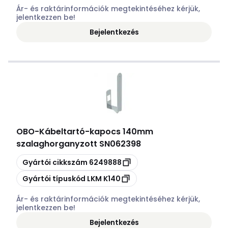
Ár- és raktárinformációk megtekintéséhez kérjük,
jelentkezzen be!
Bejelentkezés
OBO
-
Kábeltartó-kapocs 140mm
szalaghorganyzott SN062398
Másolás
Gyártói cikkszám
6249888
Másolás
Gyártói típuskód
LKM K140
Ár- és raktárinformációk megtekintéséhez kérjük,
jelentkezzen be!
Bejelentkezés