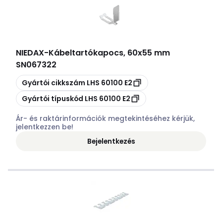
NIEDAX
-
Kábeltartókapocs, 60x55 mm
SN067322
Másolás
Gyártói cikkszám
LHS 60100 E2
Másolás
Gyártói típuskód
LHS 60100 E2
Ár- és raktárinformációk megtekintéséhez kérjük,
jelentkezzen be!
Bejelentkezés