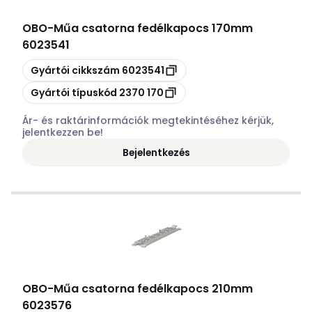
OBO
-
Műa csatorna fedélkapocs 170mm
6023541
Másolás
Gyártói cikkszám
6023541
Másolás
Gyártói típuskód
2370 170
Ár- és raktárinformációk megtekintéséhez kérjük,
jelentkezzen be!
Bejelentkezés
OBO
-
Műa csatorna fedélkapocs 210mm
6023576