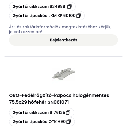
Másolás
Gyártói cikkszám
6249881
Másolás
Gyártói típuskód
LKM KF 60100
Ár- és raktárinformációk megtekintéséhez kérjük,
jelentkezzen be!
Bejelentkezés
OBO
-
Fedélrögzítő-kapocs halogénmentes
75,5x29 hófehér SN061071
Másolás
Gyártói cikkszám
6176125
Másolás
Gyártói típuskód
OTK H90