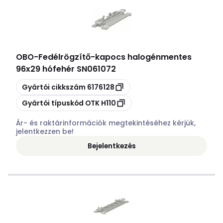
OBO
-
Fedélrögzítő-kapocs halogénmentes
96x29 hófehér SN061072
Másolás
Gyártói cikkszám
6176128
Másolás
Gyártói típuskód
OTK H110
Ár- és raktárinformációk megtekintéséhez kérjük,
jelentkezzen be!
Bejelentkezés