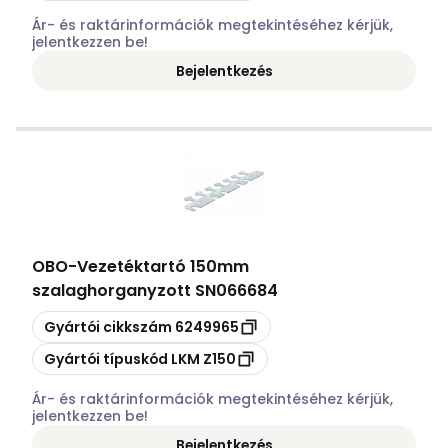
Ár- és raktárinformációk megtekintéséhez kérjük,
jelentkezzen be!
Bejelentkezés
OBO
-
Vezetéktartó 150mm
szalaghorganyzott SN066684
Másolás
Gyártói cikkszám
6249965
Másolás
Gyártói típuskód
LKM Z150
Ár- és raktárinformációk megtekintéséhez kérjük,
jelentkezzen be!
Bejelentkezés