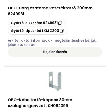
OBO
-
Horg csatorna vezetéktartó 200mm
6249981
Másolás
Gyártói cikkszám
6249981
Másolás
Gyártói típuskód
LKM Z200
Ár- és raktárinformációk megtekintéséhez kérjük,
jelentkezzen be!
Bejelentkezés
OBO
-
Kábeltartó-kapocs 80mm
szalaghorganyzott SN062399