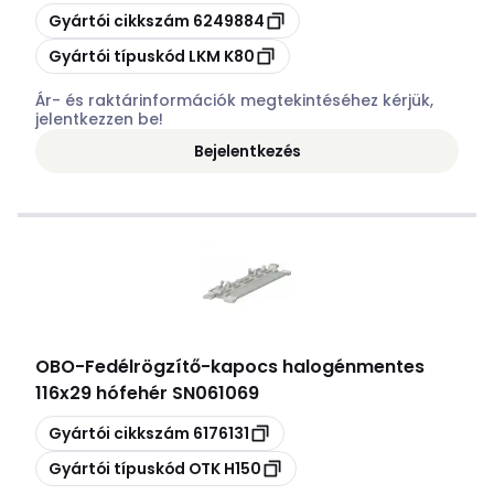
Másolás
Gyártói cikkszám
6249884
Másolás
Gyártói típuskód
LKM K80
Ár- és raktárinformációk megtekintéséhez kérjük,
jelentkezzen be!
Bejelentkezés
OBO
-
Fedélrögzítő-kapocs halogénmentes
116x29 hófehér SN061069
Másolás
Gyártói cikkszám
6176131
Másolás
Gyártói típuskód
OTK H150