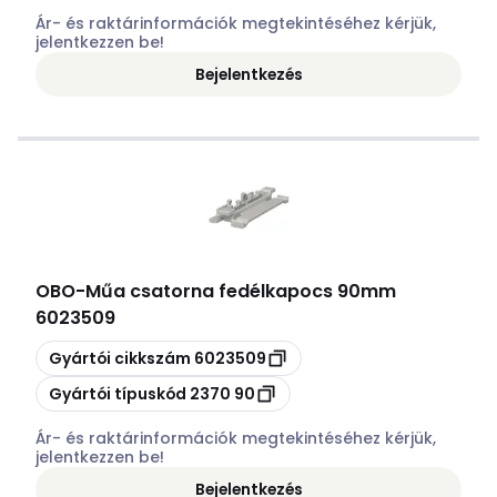
Ár- és raktárinformációk megtekintéséhez kérjük,
jelentkezzen be!
Bejelentkezés
OBO
-
Műa csatorna fedélkapocs 90mm
6023509
Másolás
Gyártói cikkszám
6023509
Másolás
Gyártói típuskód
2370 90
Ár- és raktárinformációk megtekintéséhez kérjük,
jelentkezzen be!
Bejelentkezés