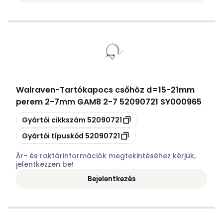
Walraven
-
Tartókapocs csőhöz d=15-21mm
perem 2-7mm GAM8 2-7 52090721 SY000965
Másolás
Gyártói cikkszám
52090721
Másolás
Gyártói típuskód
52090721
Ár- és raktárinformációk megtekintéséhez kérjük,
jelentkezzen be!
Bejelentkezés