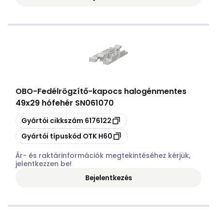
OBO
-
Fedélrögzítő-kapocs halogénmentes
49x29 hófehér SN061070
Másolás
Gyártói cikkszám
6176122
Másolás
Gyártói típuskód
OTK H60
Ár- és raktárinformációk megtekintéséhez kérjük,
jelentkezzen be!
Bejelentkezés