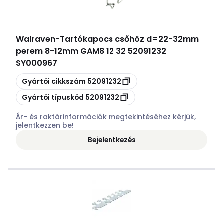
Walraven
-
Tartókapocs csőhöz d=22-32mm
perem 8-12mm GAM8 12 32 52091232
SY000967
Másolás
Gyártói cikkszám
52091232
Másolás
Gyártói típuskód
52091232
Ár- és raktárinformációk megtekintéséhez kérjük,
jelentkezzen be!
Bejelentkezés