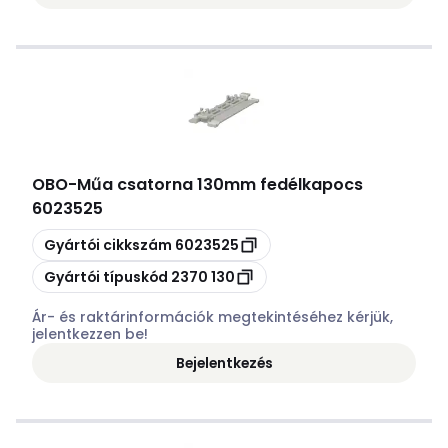
OBO
-
Műa csatorna 130mm fedélkapocs
6023525
Másolás
Gyártói cikkszám
6023525
Másolás
Gyártói típuskód
2370 130
Ár- és raktárinformációk megtekintéséhez kérjük,
jelentkezzen be!
Bejelentkezés