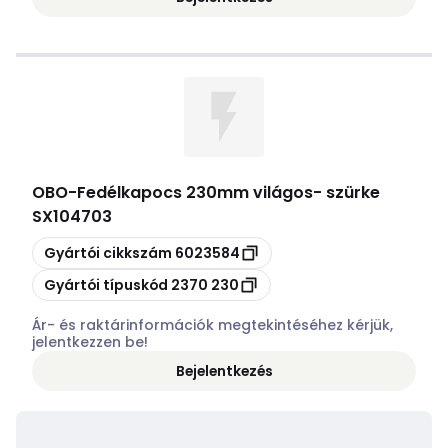
OBO
-
Fedélkapocs 230mm világos- szürke
SX104703
Másolás
Gyártói cikkszám
6023584
Másolás
Gyártói típuskód
2370 230
Ár- és raktárinformációk megtekintéséhez kérjük,
jelentkezzen be!
Bejelentkezés