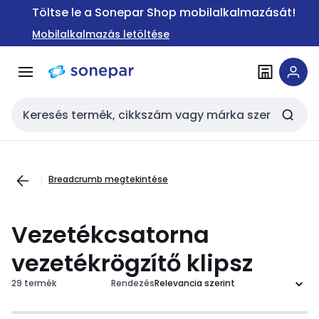
Ugrás a
Ugrás a
Töltse le a Sonepar Shop mobilalkalmazását!
navigációhoz
tartalomra
Mobilalkalmazás letöltése
Keresési bemenet
Breadcrumb megtekintése
Vezetékcsatorna
vezetékrögzítő klipsz
29 termék
Rendezés