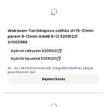
Walraven
-
Tartókapocs csőhöz d=15-21mm
perem 8-12mm GAM8 8-12 52091221
SY000966
Másolás
Gyártói cikkszám
52091221
Másolás
Gyártói típuskód
52091221
Ár- és raktárinformációk megtekintéséhez kérjük,
jelentkezzen be!
Bejelentkezés