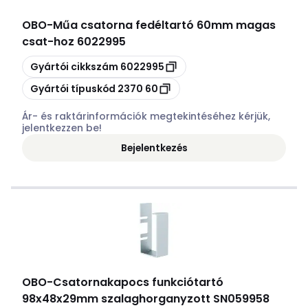
OBO
-
Műa csatorna fedéltartó 60mm magas
csat-hoz 6022995
Másolás
Gyártói cikkszám
6022995
Másolás
Gyártói típuskód
2370 60
Ár- és raktárinformációk megtekintéséhez kérjük,
jelentkezzen be!
Bejelentkezés
OBO
-
Csatornakapocs funkciótartó
98x48x29mm szalaghorganyzott SN059958